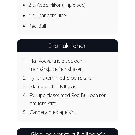
2 cl
Apelsinlikör (Triple sec)
4 cl
Tranbärsjuice
Red Bull
Instruktioner
Häll vodka, triple sec och
tranbärsjuice i en shaker.
Fyll shakern med is och skaka.
Sila upp i ett isfyllt glas.
Fyll upp glaset med Red Bull och rör
om försiktigt.
Garnera med apelsin.
Glas, barverktyg & tillbehör