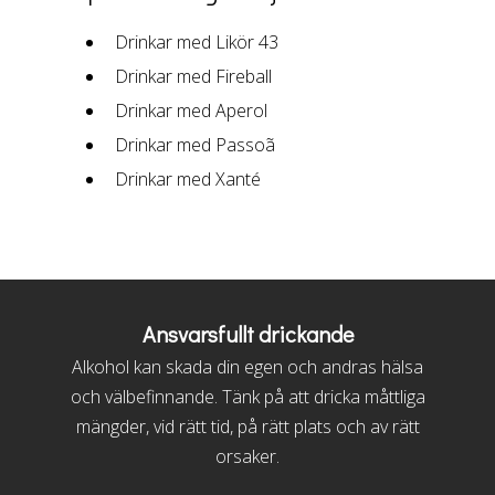
Drinkar med Likör 43
Drinkar med Fireball
Drinkar med Aperol
Drinkar med Passoã
Drinkar med Xanté
Ansvarsfullt drickande
Alkohol kan skada din egen och andras hälsa
och välbefinnande. Tänk på att dricka måttliga
mängder, vid rätt tid, på rätt plats och av rätt
orsaker.