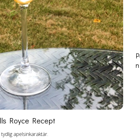
P
n
lls Royce
Recept
tydlig apelsinkaraktär.