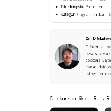
Tillredningstid:
3 minuter
Kategori:
Cognacsdrinkar
,
Li
Om Drinkoteke
Drinkoteket ha
besökare varje
cocktails. Sajt
marknadsförare
fotograferar o
Drinkar som liknar Rolls 