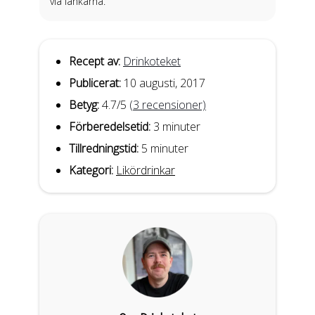
via länkarna.
Recept av:
Drinkoteket
Publicerat:
10 augusti, 2017
Betyg:
4.7
/5
(
3
recensioner)
Förberedelsetid:
3 minuter
Tillredningstid:
5 minuter
Kategori:
Likördrinkar