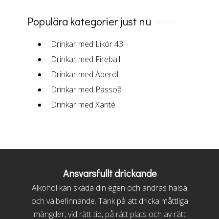
Populära kategorier just nu
Drinkar med Likör 43
Drinkar med Fireball
Drinkar med Aperol
Drinkar med Passoã
Drinkar med Xanté
Ansvarsfullt drickande
Alkohol kan skada din egen och andras hälsa
och välbefinnande. Tänk på att dricka måttliga
mängder, vid rätt tid, på rätt plats och av rätt