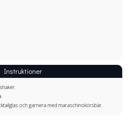
Instruktioner
 shaker.
.
cocktailglas och garnera med maraschinokörsbär.