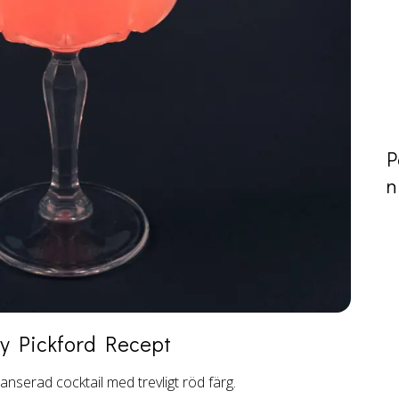
P
n
y Pickford
Recept
nserad cocktail med trevligt röd färg.