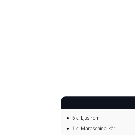
6 cl
Ljus rom
1 cl
Maraschinolikör