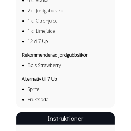
4 cl
Vodka
2 cl
Jordgubbslikör
1 cl
Citronjuice
1 cl
Limejuice
12 cl
7 Up
Rekommenderad jordgubbslikör
Bols Strawberry
Alternativ till 7 Up
Sprite
Fruktsoda
Instruktioner