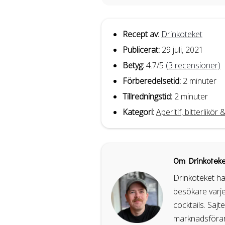
Recept av:
Drinkoteket
Publicerat:
29 juli, 2021
Betyg:
4.7
/5
(
3
recensioner)
Förberedelsetid:
2 minuter
Tillredningstid:
2 minuter
Kategori:
Aperitif, bitterlikö
Om Drinkoteke
Drinkoteket ha
besökare varje
cocktails. Sajt
marknadsförare