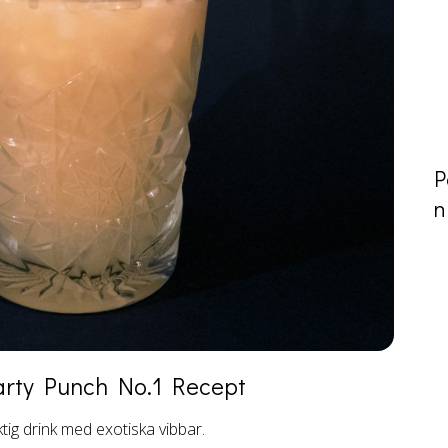
P
n
rty Punch No.1
Recept
ig drink med exotiska vibbar.