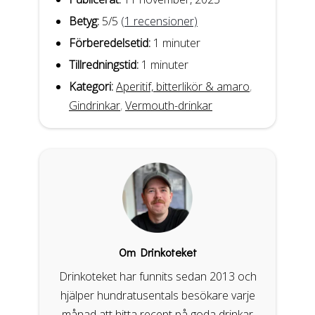
Betyg:
5
/5
(
1
recensioner)
Förberedelsetid:
1 minuter
Tillredningstid:
1 minuter
Kategori:
Aperitif, bitterlikör & amaro
,
Gindrinkar
,
Vermouth-drinkar
Om Drinkoteket
Drinkoteket har funnits sedan 2013 och
hjälper hundratusentals besökare varje
månad att hitta recept på goda drinkar