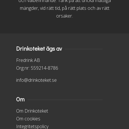
och välbefinnande. Tänk på att dricka måttliga
mängder, vid rätt tid, på rätt plats och av rätt
orsaker.
Drinkoteket ägs av
Fredrink AB
Org.nr: 559214-8786
info@drinkoteket.se
Om
Om Drinkoteket
Om cookies
Integritetspolicy