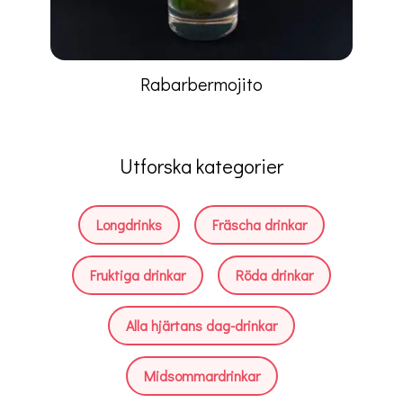
Rabarbermojito
Utforska kategorier
Longdrinks
Fräscha drinkar
Fruktiga drinkar
Röda drinkar
Alla hjärtans dag-drinkar
Midsommardrinkar