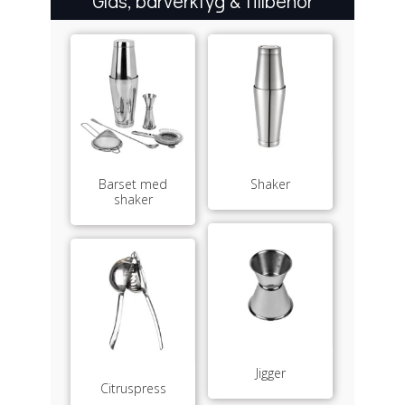
Glas, barverktyg & tillbehör
Barset med
Shaker
shaker
Jigger
Citruspress