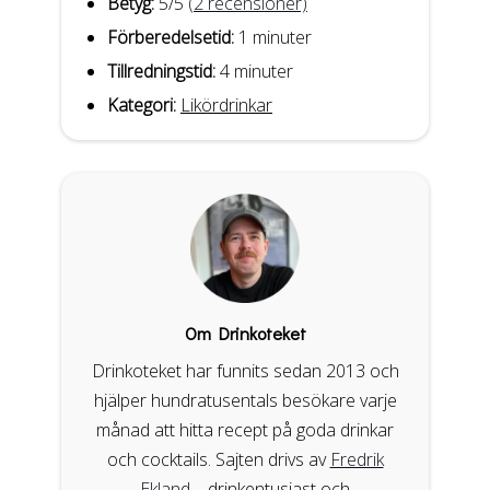
Betyg:
5
/5
(
2
recensioner)
Förberedelsetid:
1 minuter
Tillredningstid:
4 minuter
Kategori:
Likördrinkar
Om Drinkoteket
Drinkoteket har funnits sedan 2013 och
hjälper hundratusentals besökare varje
månad att hitta recept på goda drinkar
och cocktails. Sajten drivs av
Fredrik
Ekland
– drinkentusiast och