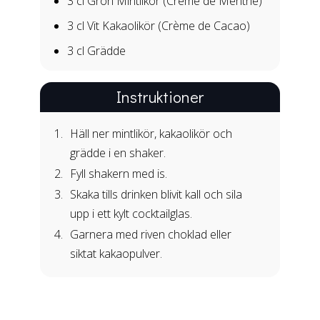
3 cl Grön
Mintlikör (Crème de Menthe)
3 cl Vit
Kakaolikör (Crème de Cacao)
3 cl
Grädde
Instruktioner
Häll ner mintlikör, kakaolikör och
grädde i en shaker.
Fyll shakern med is.
Skaka tills drinken blivit kall och sila
upp i ett kylt cocktailglas.
Garnera med riven choklad eller
siktat kakaopulver.