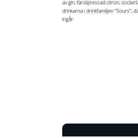
av gin, färskpressad citron, socker
drinkarna i drinkfamiljen "Sours", d
ingår.