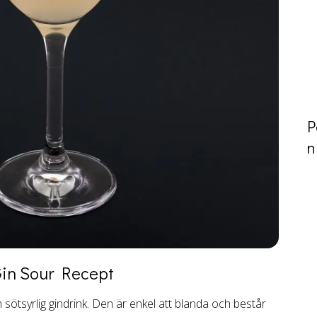
P
n
in Sour
Recept
h sötsyrlig gindrink. Den är enkel att blanda och består