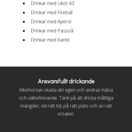
Drinkar med Likör 43
Drinkar med Fireball
Drinkar med Aperol
Drinkar med Passoã
Drinkar med Xanté
Ansvarsfullt drickande
Alkohol kan skada din egen och andras hälsa
och välbefinnande. Tänk på att dricka måttliga
mängder, vid rätt tid, på rätt plats och av rätt
orsaker.