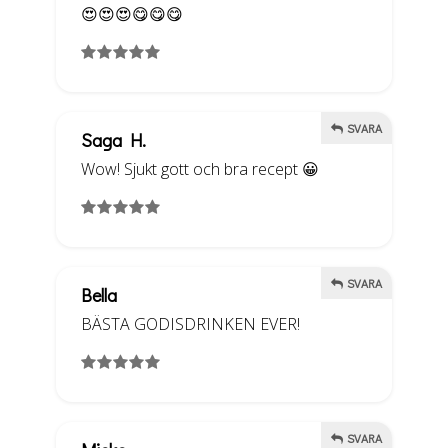
😍😍😍😋😋😋
SVARA
Saga H.
Wow! Sjukt gott och bra recept 😀
SVARA
Bella
BÄSTA GODISDRINKEN EVER!
SVARA