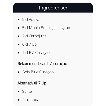
Ingredienser
5 cl
Vodka
5 cl
Monin Bubblegum-syrup
2 cl
Citronjuice
6 cl
7 Up
1 cl
Blå Curaçao
Rekommenderad blå curaçao
Bols Blue Curaçao
Alternativ till 7 Up
Sprite
Fruktsoda