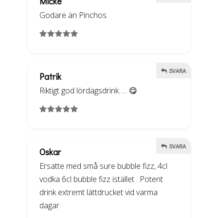
Micke
Godare än Pinchos
SVARA
Patrik
Riktigt god lördagsdrink….. 😋
SVARA
Oskar
Ersatte med små sure bubble fizz, 4cl
vodka 6cl bubble fizz istället . Potent
drink extremt lättdrucket vid varma
dagar