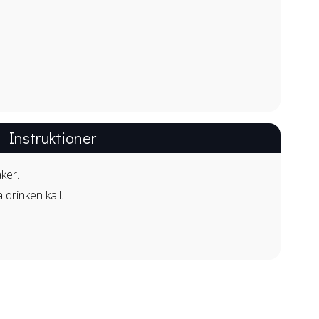
Instruktioner
aker.
 drinken kall.
.