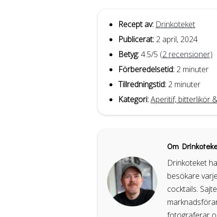
Recept av:
Drinkoteket
Publicerat:
2 april, 2024
Betyg:
4.5
/5
(
2
recensioner)
Förberedelsetid:
2 minuter
Tillredningstid:
2 minuter
Kategori:
Aperitif, bitterlikö
Om Drinkoteke
Drinkoteket ha
besökare varje
cocktails. Sajt
marknadsförare
fotograferar o