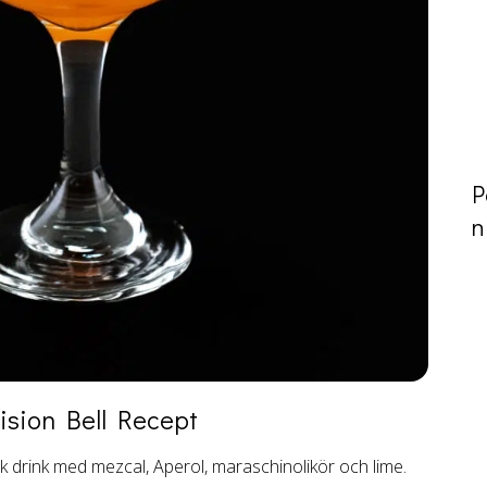
P
n
ision Bell
Recept
rik drink med mezcal, Aperol, maraschinolikör och lime.