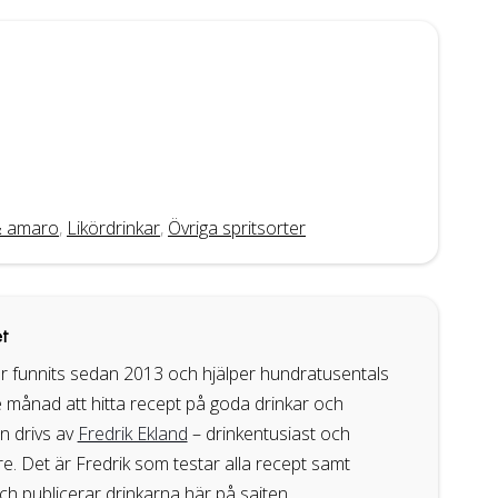
r & amaro
,
Likördrinkar
,
Övriga spritsorter
t
r funnits sedan 2013 och hjälper hundratusentals
 månad att hitta recept på goda drinkar och
en drivs av
Fredrik Ekland
– drinkentusiast och
. Det är Fredrik som testar alla recept samt
ch publicerar drinkarna här på sajten.