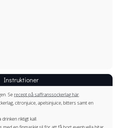
Instruktioner
gen. Se
recept på saffranssockerlag här
.
kerlag, citronjuice, apelsinjuice, bitters samt en
rinken riktigt kall.
las med en finmaskig sil för att få bort eventuella bitar