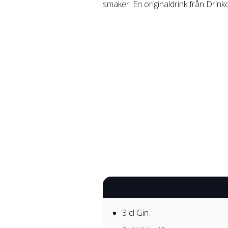
smaker. En originaldrink från Drink
3 cl
Gin