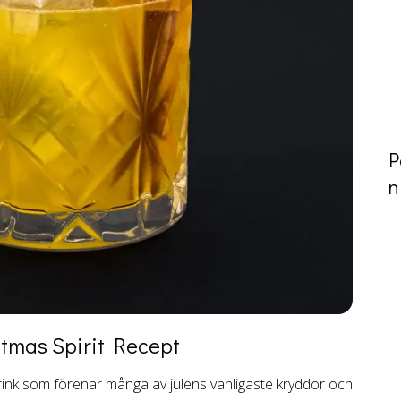
P
n
stmas Spirit
Recept
 drink som förenar många av julens vanligaste kryddor och