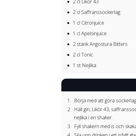
2 cl
Likör 43
2 cl
Saffranssockerlag
1 cl
Citronjuice
1 cl
Apelsinjuice
2 stänk
Angostura Bitters
2 cl
Tonic
1 st
Nejlika
Börja med att göra sockerla
Häll gin, Likör 43, saffranssoc
nejlika i en shaker.
Fyll shakern med is och skaka d
Sila upp drinken i ett isfyllt g