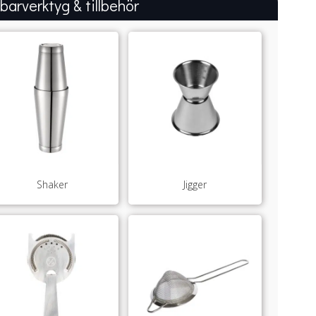
 barverktyg & tillbehör
Shaker
Jigger