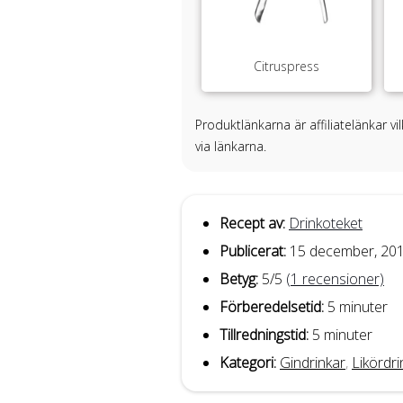
Citruspress
Produktlänkarna är affiliatelänkar v
via länkarna.
Recept av:
Drinkoteket
Publicerat:
15 december, 20
Betyg:
5
/5
(
1
recensioner)
Förberedelsetid:
5 minuter
Tillredningstid:
5 minuter
Kategori:
Gindrinkar
,
Likördri