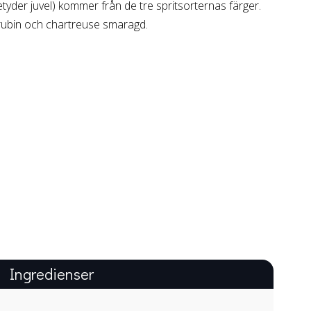
der juvel) kommer från de tre spritsorternas färger.
rubin och chartreuse smaragd.
Ingredienser