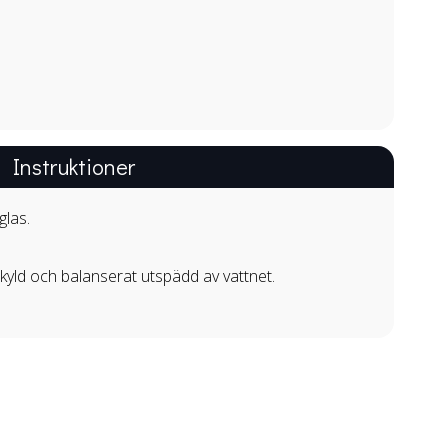
Instruktioner
glas.
edkyld och balanserat utspädd av vattnet.