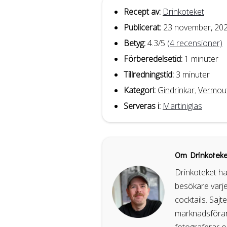
Recept av:
Drinkoteket
Publicerat:
23 november, 20
Betyg:
4.3
/5
(
4
recensioner)
Förberedelsetid:
1 minuter
Tillredningstid:
3 minuter
Kategori:
Gindrinkar
,
Vermout
Serveras i:
Martiniglas
Om Drinkoteke
Drinkoteket ha
besökare varje
cocktails. Sajt
marknadsförare
fotograferar o