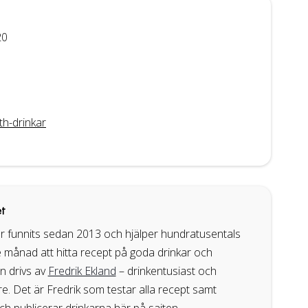
20
h-drinkar
t
r funnits sedan 2013 och hjälper hundratusentals
 månad att hitta recept på goda drinkar och
en drivs av
Fredrik Ekland
– drinkentusiast och
. Det är Fredrik som testar alla recept samt
ch publicerar drinkarna här på sajten.