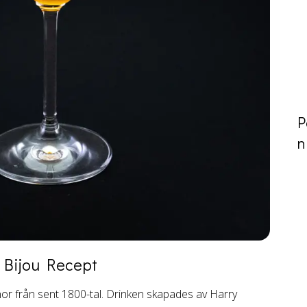
P
n
Bijou
Recept
anor från sent 1800-tal. Drinken skapades av Harry