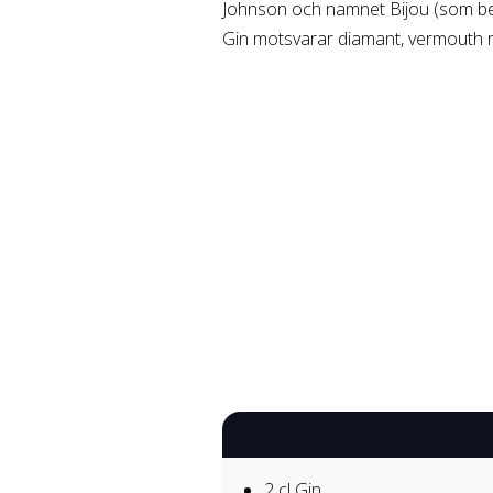
Johnson och namnet Bijou (som bety
Gin motsvarar diamant, vermouth 
2 cl
Gin