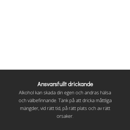
Ansvarsfullt drickande
Alkohol kan skada din egen och andras hälsa
och välbefinnande. Tänk på att dricka måttliga
mängder, vid rätt tid, på rätt plats och av rätt
orsaker.