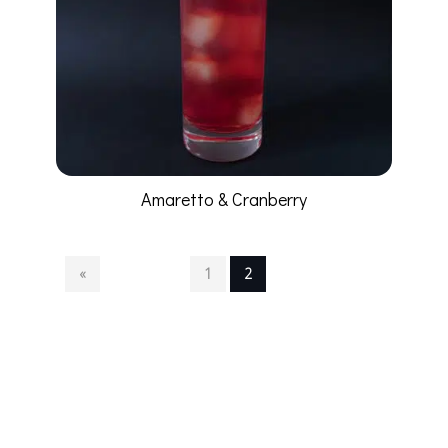
Amaretto & Cranberry
«
1
2