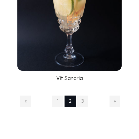
Vit Sangria
«
1
2
3
»