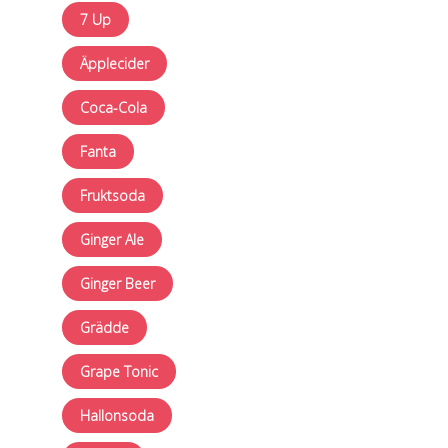
7 Up
Äpplecider
Coca-Cola
Fanta
Fruktsoda
Ginger Ale
Ginger Beer
Grädde
Grape Tonic
Hallonsoda