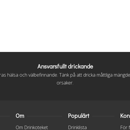
Ansvarsfullt drickande
s hälsa och välbefinnande. Tänk på att dricka måttliga mängder, vi
orsaker.
Om
Populärt
Kon
Om Drinkoteket
Drinklista
För 