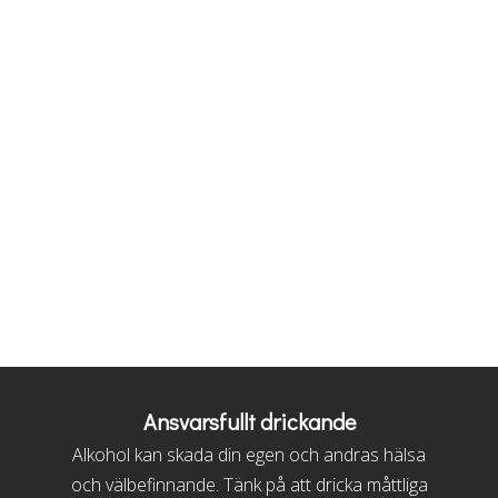
Ansvarsfullt drickande
Alkohol kan skada din egen och andras hälsa
och välbefinnande. Tänk på att dricka måttliga