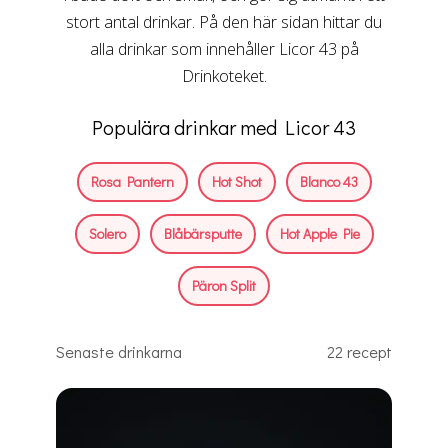
stort antal drinkar. På den här sidan hittar du
alla drinkar som innehåller Licor 43 på
Drinkoteket.
Populära drinkar med Licor 43
Rosa Pantern
Hot Shot
Blanco 43
Solero
Blåbärsputte
Hot Apple Pie
Päron Split
Senaste drinkarna
22 recept