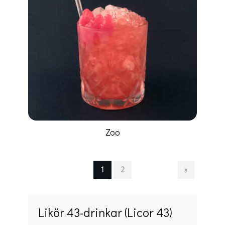
Zoo
1
2
»
Likör 43-drinkar (Licor 43)