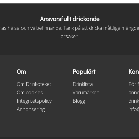
Ansvarsfullt drickande
s hälsa och välbefinnande. Tänk på att dricka måttliga mängder, vi
orsaker.
Om
Populärt
Kon
Om Drinkoteket
Drinklista
För 
Om cookies
Varumärken
anno
Integritetspolicy
Blogg
drin
Annonsering
info