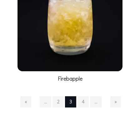
Firebapple
«
...
2
3
4
...
»