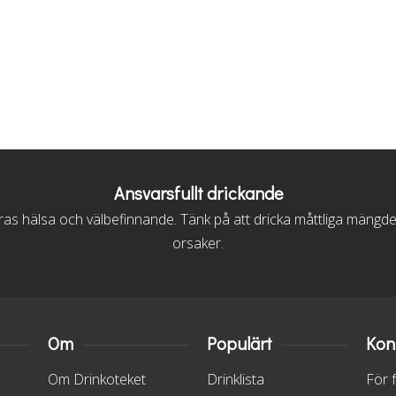
Ansvarsfullt drickande
s hälsa och välbefinnande. Tänk på att dricka måttliga mängder, vi
orsaker.
Om
Populärt
Kon
Om Drinkoteket
Drinklista
För 