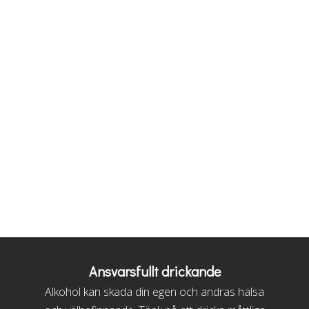
Ansvarsfullt drickande
Alkohol kan skada din egen och andras hälsa