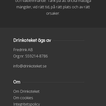
och välbefinnande. Tänk på att dricka måttliga
mängder, vid rätt tid, på rätt plats och av rätt
orsaker.
Drinkoteket ägs av
Fredrink AB
Org.nr: 559214-8786
info@drinkoteket.se
Om
Om Drinkoteket
Om cookies
Integritetspolicy