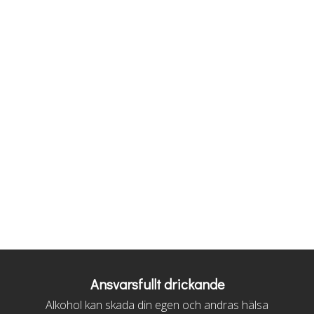
Ansvarsfullt drickande
Alkohol kan skada din egen och andras hälsa