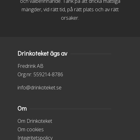
och välbefinnande. Tänk på att dricka måttliga
mängder, vid rätt tid, på rätt plats och av rätt
orsaker.
Drinkoteket ägs av
Fredrink AB
Org.nr: 559214-8786
info@drinkoteket.se
Om
Om Drinkoteket
Om cookies
Integritetspolicy