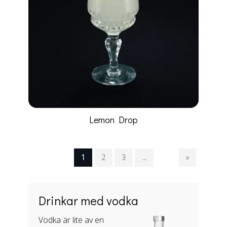
Lemon Drop
1
2
3
...
»
Drinkar med vodka
Vodka är lite av en