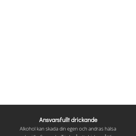
Ansvarsfullt drickande
Alkohol kan skada din egen och andras hälsa