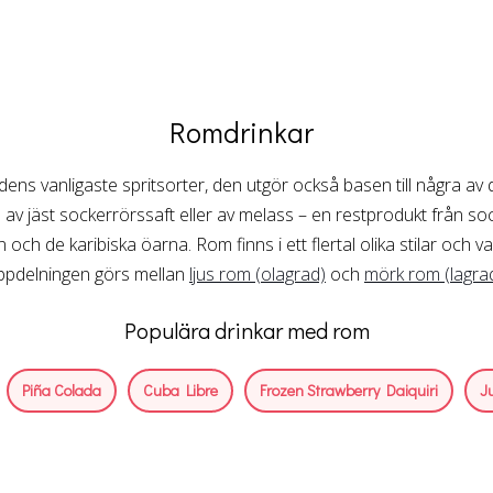
Romdrinkar
dens vanligaste spritsorter, den utgör också basen till några av 
 av jäst sockerrörssaft eller av melass – en restprodukt från soc
n och de karibiska öarna. Rom finns i ett flertal olika stilar och 
ppdelningen görs mellan
ljus rom (olagrad)
och
mörk rom (lagra
Populära drinkar med rom
Piña Colada
Cuba Libre
Frozen Strawberry Daiquiri
J