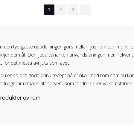
1
2
3
...
men den tydligaste uppdelningen görs mellan
ljus rom
och
mörk r
skiljer dem åt. Den ljusa varianten används aningen mer frekvent i
t för det mesta avnjuts som avec.
ar du enkla och goda drink-recept på drinkar med rom som du ka
rna fungerar utmärkt att servera som fördrink eller välkomstdrink.
rodukter av rom