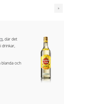
»
om
, där det
 drinkar,
n blanda och