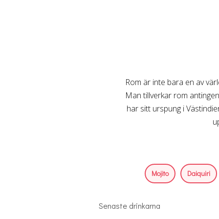
Rom är inte bara en av värl
Man tillverkar rom antingen
har sitt urspung i Västindie
u
Mojito
Daiquiri
Senaste drinkarna