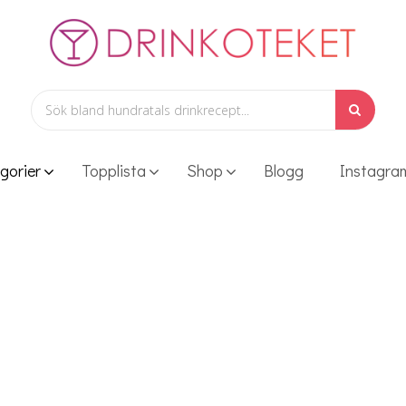
gorier
Topplista
Shop
Blogg
Instagra