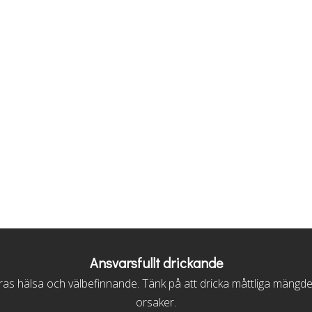
Ansvarsfullt drickande
s hälsa och välbefinnande. Tänk på att dricka måttliga mängder, vi
orsaker.