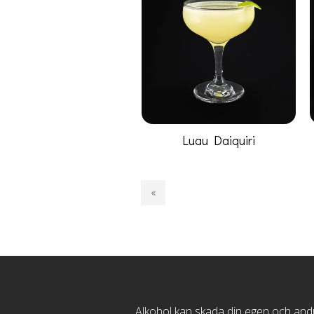
Luau Daiquiri
«
Alkohol kan skada din egen och andra