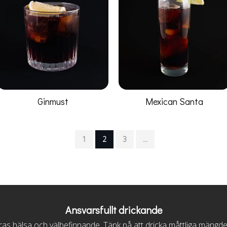
Ginmust
Mexican Santa
1
2
3
...
Ansvarsfullt drickande
s hälsa och välbefinnande. Tänk på att dricka måttliga mängder, vi